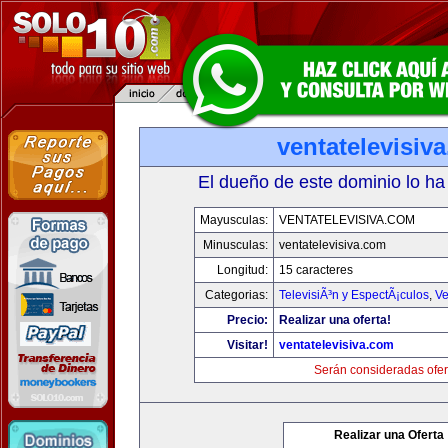
ventatelevisiv
El dueño de este dominio lo ha
Mayusculas:
VENTATELEVISIVA.COM
Minusculas:
ventatelevisiva.com
Longitud:
15 caracteres
Categorias:
TelevisiÃ³n y EspectÃ¡culos
,
Ve
Precio:
Realizar una oferta!
Visitar!
ventatelevisiva.com
Serán consideradas ofer
Realizar una Oferta