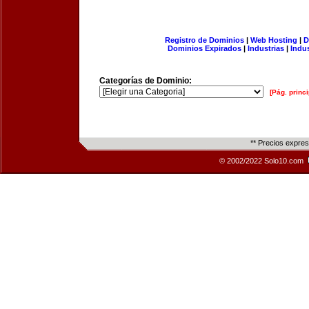
Registro de Dominios
|
Web Hosting
|
D
Dominios Expirados
|
Industrias
|
Indu
Categorías de Dominio:
[Pág. princi
** Precios expre
© 2002/2022 Solo10.com