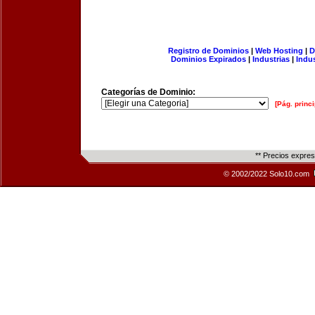
Registro de Dominios
|
Web Hosting
|
D
Dominios Expirados
|
Industrias
|
Indu
Categorías de Dominio:
[Pág. princi
** Precios expre
© 2002/2022 Solo10.com