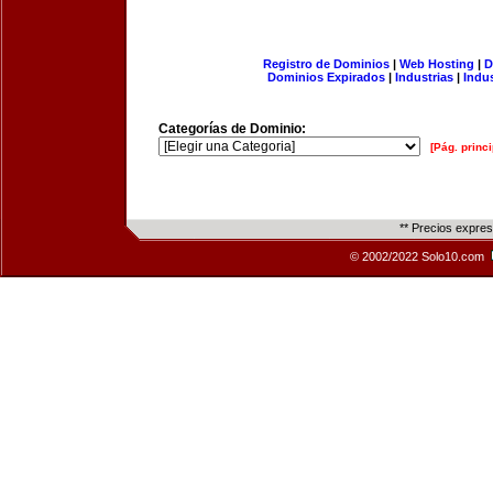
Registro de Dominios
|
Web Hosting
|
D
Dominios Expirados
|
Industrias
|
Indu
Categorías de Dominio:
[Pág. princi
** Precios expre
© 2002/2022 Solo10.com