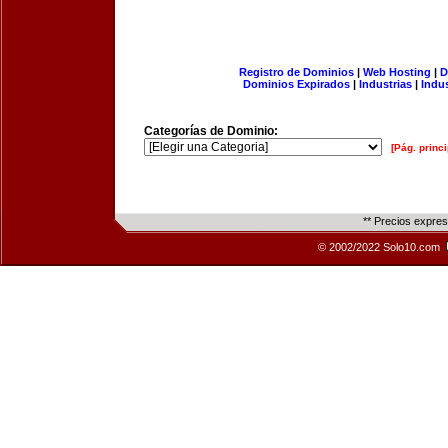
Registro de Dominios
|
Web Hosting
|
D
Dominios Expirados
|
Industrias
|
Indu
Categorías de Dominio:
[Pág. princi
** Precios expre
© 2002/2022 Solo10.com