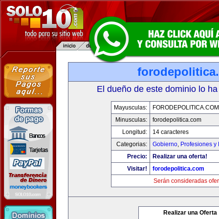
forodepolitic
El dueño de este dominio lo ha
Mayusculas:
FORODEPOLITICA.COM
Minusculas:
forodepolitica.com
Longitud:
14 caracteres
Categorias:
Gobierno
,
Profesiones y
Precio:
Realizar una oferta!
Visitar!
forodepolitica.com
Serán consideradas ofer
Realizar una Oferta