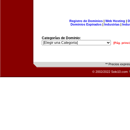
Registro de Dominios
|
Web Hosting
|
D
Dominios Expirados
|
Industrias
|
Indu
Categorías de Dominio:
[Pág. princi
** Precios expre
© 2002/2022 Solo10.com