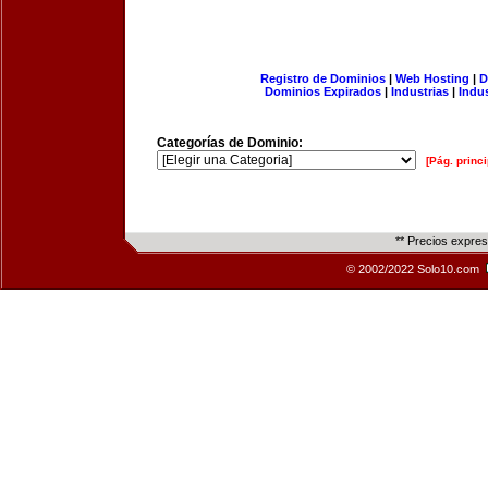
Registro de Dominios
|
Web Hosting
|
D
Dominios Expirados
|
Industrias
|
Indu
Categorías de Dominio:
[Pág. princi
** Precios expre
© 2002/2022 Solo10.com