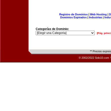
Registro de Dominios
|
Web Hosting
|
D
Dominios Expirados
|
Industrias
|
Indu
Categorías de Dominio:
[Pág. princi
** Precios expre
© 2002/2022 Solo10.com