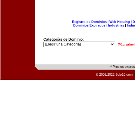
Registro de Dominios
|
Web Hosting
|
D
Dominios Expirados
|
Industrias
|
Indu
Categorías de Dominio:
[Pág. princi
** Precios expre
© 2002/2022 Solo10.com