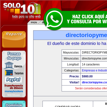
directoriopym
El dueño de este dominio lo ha
Mayusculas:
DIRECTORIOPYM
Minusculas:
directoriopyme.co
Longitud:
14 caracteres
Categorias:
Empresas e Industr
Precio:
$980.00
Visitar!
directoriopyme.c
Serán consideradas ofer
R