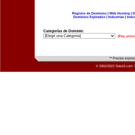
Registro de Dominios
|
Web Hosting
|
D
Dominios Expirados
|
Industrias
|
Indu
Categorías de Dominio:
[Pág. princi
** Precios expre
© 2002/2022 Solo10.com