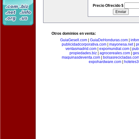
Precio Ofrecido $
Otros dominios en venta:
GuiaGesell.com
|
GuiaDeHonduras.com
|
info
publicidadcorporativa.com
|
mayonesa.net
|
p
ventasmadrid.com
|
expomundial.com
|
pub
propiedades.biz
|
agrocereales.com
|
ges
maquinasdeventa.com
|
bolsasrecicladas.co
expohardware.com
|
hoteles