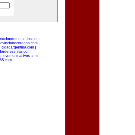
rmaciondemercados.com
|
rovinciadecordoba.com
|
licidadargentina.com
|
tordereservas.com
|
m
|
eventosmasivos.com
|
365.com
|