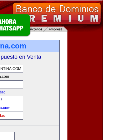
ina.com
 puesto en Venta
NTINA.COM
a.com
idad
!
na.com
tas